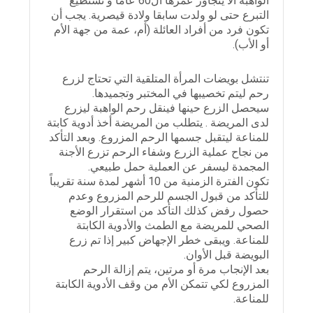
الواهبة ألا يتجاوز عمرها ال60 عاما و تستطيع
التبرع حتى لو ولدت سابقا ولادة قيصرية. يجب أن
تكون فرد من أفراد العائلة (أم، عمة من جهة الأم
أو الأب).
تنتشل بويضات المرأة المتلقية التي تحتاج لزرع
رحم ليتم تخصيبها في المختبر وتجميدها.
سيحصل الزرع حينها فينقل رحم الواهبة ليزرع
لدى المريضة . يتطلب من المريضة أخذ أدوية كابتة
للمناعة ليتقبل جسمها الرحم المزروع. وبعد التأكد
من نجاح عملية الزرع وشفاء الرحم تزرع الأجنة
المجمدة ليسفر عن العملية حمل طبيعي.
تكون الفترة الزمنية من 10 أشهر لمدة سنة تقريباً
للتأكد من قبول الجسم للرحم المزروع وعدم
حصول رفض كذلك التأكد من استقرار الوضع
الصحي للمريضة مع الطمث والأدوية الكابتة
للمناعة. ويبقى خطر الإجهاض كبير إذا تم زرع
البويضة قبل الأوان.
بعد الإنجاب مرة أو مرتين، يتم إزالة الرحم
المزروع لكي تتمكن الأم من وقف الأدوية الكابتة
للمناعة.