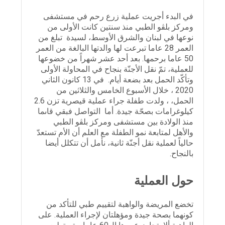
في البدء أجريت عملية زرع رحم في مستشفى
ومركز بلڤو الطبي منذ سنتين كانت الأولى من
نوعها في لبنان والشرق الأوسط، لسيدة تبلغ من
العمر 28 عاما تبرعت لها والدتها البالغة من العمر
50 عاما برحمها. بعد أحد عشر شهراً من خضوعها
للعملية، تمّ نقل الأجنّة بنجاح في المحاولة الأولى
وتأكّد الحمل بعد بضعة أيام. في 13 كانون الثاني
2020 ، خلال الأسبوع الخامس والثلاثين من
الحمل، ، ولدت طفلة جراء عملية قيصرية تزن 2.6
كيلوغرامات بصحّة جيدة. أما التواصل فبقي قاىما
منذ الولادة بين مستشفى ومركز بلڤو الطبي
والأهل لمتابعة نمو الطفلة مع العلم أن الأم تستعدّ
حالياً لعملية نقل أجنّة ثانية، نأمل أن تتكلل أيضا
بالنجاح.
حول العملية
تخضع المريضة والواهبة لتقييم طبي للتأكد من
كونهما بصحة جيدة ومؤهلتان لإجراء العملية. على