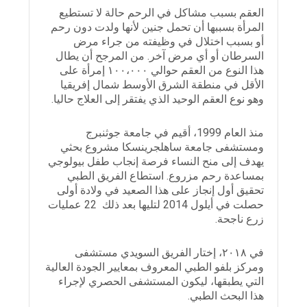
العقم بسبب مشاكل في الرحم حالة لا تستطيع
المرأة بسببها أن تحمل جنين لأنها ولدت دون رحم
أو بسبب اختلال في وظيفته من جراء مرض
السرطان أو أي مرض آخر. من المرجح أن يطال
هذا النوع من العقم حوالي ١٠٠،٠٠٠ إمرأة على
الأقل في منطقة الشرق الأوسط شمال إفريقيا
وهو نوع العقم الوحيد الذي يفتقر إلى العلاج حاليا.
منذ العام 1999، أقيم في جامعة جوثنبرج
ومستشفى جامعة ساهلجرينسكا مشروع بحثي
يهدف إلى منح النساء فرصة إنجاب طفل بيولوجي
بمساعدة رحم مزروع. استطاع الفريق الطبي
تحقيق أول إنجاز على هذا الصعيد في ولادة أولى
حصلت في أيلول 2014 لتليها بعد ذلك 22 عمليات
زرع ناجحة.
في ٢٠١٨، إختار الفريق السويدي مستشفى
ومركز بلفو الطبي المعروف بمعايير الجودة العالية
التي يطبقها، ليكون المستشفى الحصري لإجراء
هذا البحث الطبي.