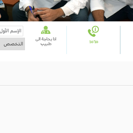
انا بحاجة الى
١٥٦٥
طبيب