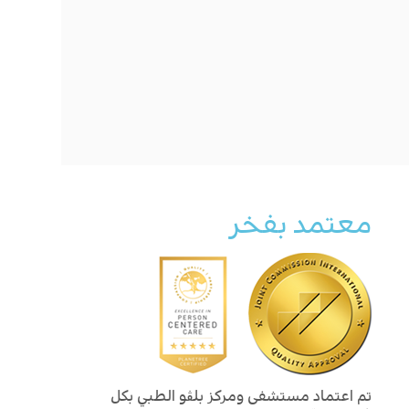
معتمد بفخر
تم اعتماد مستشفى ومركز بلڨو الطبي بكل