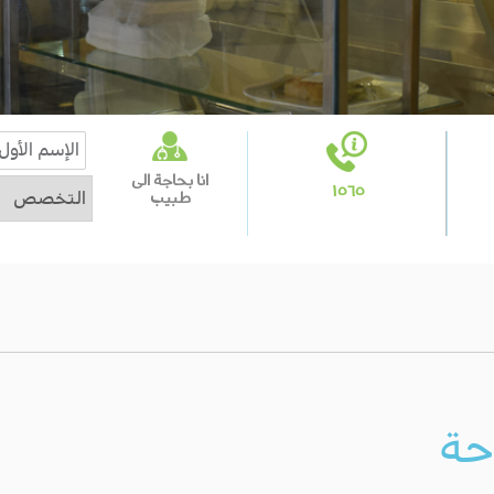
انا بحاجة الى
١٥٦٥
طبيب
حة